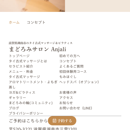
ホーム
コンセプト
滋賀県湖南市のタイ古式マッサージ＆ピラティス
まどろみサロン Anjali
トップページ
初めての​方​へ​
タイ古式マッサージとは
コンセプト
セラピスト紹介
よくあるご質問
メニュー・料金
初回体験用コース
タイ古式マッサージ
もみほぐし
アロマトリートメント・よもぎ
ヘッドスパ（オプション）
蒸し
ヨガ&ピラティス
お客様の​声
ギャラリー
アクセス
まどろみの輪(コミュニティ)
お知らせ
ブログ
お問い合わせ（LINE）
プライバシーポリシー
ご予約はこちらから
予約する
〒520-3221 滋賀県湖南市三雲1201