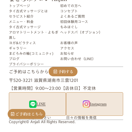
トップページ
初めての​方​へ​
タイ古式マッサージとは
コンセプト
セラピスト紹介
よくあるご質問
メニュー・料金
初回体験用コース
タイ古式マッサージ
もみほぐし
アロマトリートメント・よもぎ
ヘッドスパ（オプション）
蒸し
ヨガ&ピラティス
お客様の​声
ギャラリー
アクセス
まどろみの輪(コミュニティ)
お知らせ
ブログ
お問い合わせ（LINE）
プライバシーポリシー
ご予約はこちらから
予約する
〒520-3221 滋賀県湖南市三雲1201
【営業時間】9:00〜23:00
【店休日】不定休
LINE
Instagram
ご予約はこちら
お気軽にご相談ください
日々の情報を発信
Copyright© Anjali All Rights Reserved.