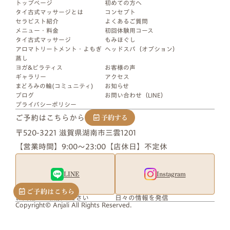
トップページ
初めての​方​へ​
タイ古式マッサージとは
コンセプト
セラピスト紹介
よくあるご質問
メニュー・料金
初回体験用コース
タイ古式マッサージ
もみほぐし
アロマトリートメント・よもぎ
ヘッドスパ（オプション）
蒸し
ヨガ&ピラティス
お客様の​声
ギャラリー
アクセス
まどろみの輪(コミュニティ)
お知らせ
ブログ
お問い合わせ（LINE）
プライバシーポリシー
ご予約はこちらから
予約する
〒520-3221 滋賀県湖南市三雲1201
【営業時間】9:00〜23:00
【店休日】不定休
LINE
Instagram
ご予約はこちら
お気軽にご相談ください
日々の情報を発信
Copyright© Anjali All Rights Reserved.